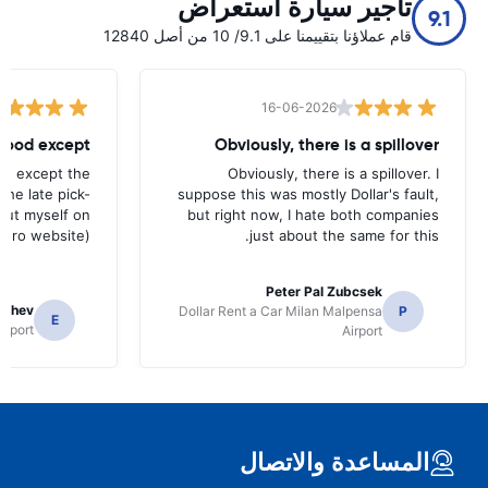
تأجير سيارة استعراض
9.1
قام عملاؤنا بتقييمنا على 9.1/ 10 من أصل 12840
16-06-2026
 good except
Obviously, there is a spillover
od except the
Obviously, there is a spillover. I
the late pick-
suppose this was mostly Dollar's fault,
 out myself on
but right now, I hate both companies
uro website).
just about the same for this.
Peter Pal Zubcsek
gachev
Dollar Rent a Car Milan Malpensa
P
E
irport
Airport
المساعدة والاتصال