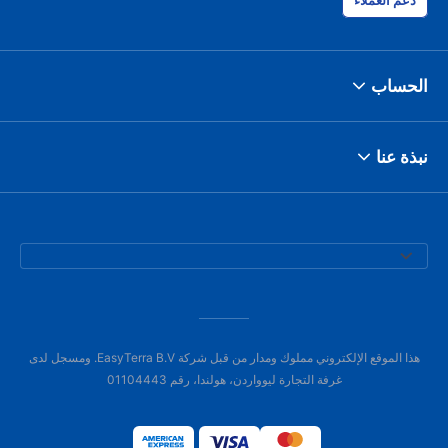
دعم العملاء
الحساب
نبذة عنا
هذا الموقع الإلكتروني مملوك ومدار من قبل شركة EasyTerra B.V. ومسجل لدى
غرفة التجارة ليوواردن، هولندا، رقم 01104443