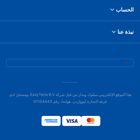
الحساب
نبذة عنا
هذا الموقع الإلكتروني مملوك ومدار من قبل شركة EasyTerra B.V. ومسجل لدى
غرفة التجارة ليوواردن، هولندا، رقم 01104443