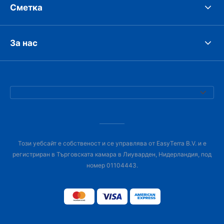
Сметка
За нас
Този уебсайт е собственост и се управлява от EasyTerra B.V. и е
регистриран в Търговската камара в Лиуварден, Нидерландия, под
номер 01104443.