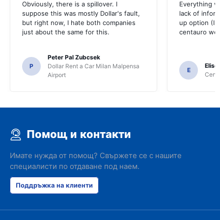
Obviously, there is a spillover. I
Everything w
suppose this was mostly Dollar's fault,
lack of infor
but right now, I hate both companies
up option (I 
just about the same for this.
centauro web
Peter Pal Zubcsek
Elise
P
Dollar Rent a Car Milan Malpensa
E
Centa
Airport
Помощ и контакти
Имате нужда от помощ? Свържете се с нашите
специалисти по отдаване под наем.
Поддръжка на клиенти