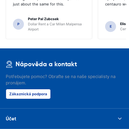
just about the same for this.
centauro web
Peter Pal Zubcsek
Elise
P
Dollar Rent a Car Milan Malpensa
E
Centa
Airport
Nápověda a kontakt
Potřebujete pomoc? Obraťte se na naše specialisty na
pronájem.
Zákaznická podpora
Účet