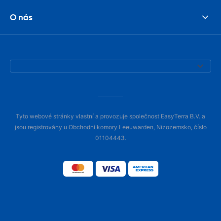
O nás
Tyto webové stránky vlastní a provozuje společnost EasyTerra B.V. a
jsou registrovány u Obchodní komory Leeuwarden, Nizozemsko, číslo
01104443.