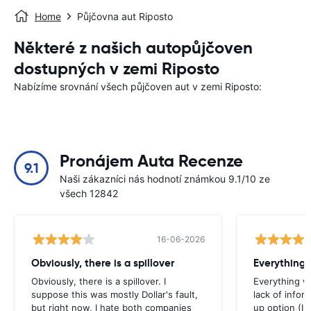
Home
Půjčovna aut Riposto
Některé z našich autopůjčoven
dostupných v zemi Riposto
Nabízíme srovnání všech půjčoven aut v zemi Riposto:
Pronájem Auta Recenze
9.1
Naši zákazníci nás hodnotí známkou 9.1/10 ze
všech 12842
16-06-2026
Obviously, there is a spillover
Everything 
Obviously, there is a spillover. I
Everything w
suppose this was mostly Dollar's fault,
lack of infor
but right now, I hate both companies
up option (I 