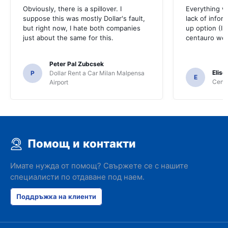
Obviously, there is a spillover. I
Everything w
suppose this was mostly Dollar's fault,
lack of infor
but right now, I hate both companies
up option (I 
just about the same for this.
centauro web
Peter Pal Zubcsek
Elise
P
Dollar Rent a Car Milan Malpensa
E
Centa
Airport
Помощ и контакти
Имате нужда от помощ? Свържете се с нашите
специалисти по отдаване под наем.
Поддръжка на клиенти