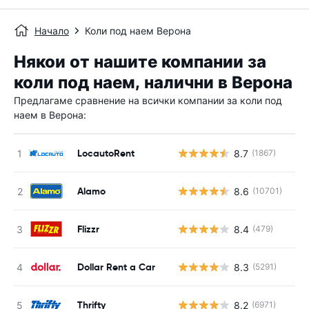
Начало
Коли под наем Верона
Някои от нашите компании за
коли под наем, налични в Верона
Предлагаме сравнение на всички компании за коли под
наем в Верона:
LocautoRent
8.7
(1867)
Alamo
8.6
(10701)
Flizzr
8.4
(479)
Dollar Rent a Car
8.3
(5291)
Thrifty
8.2
(6971)