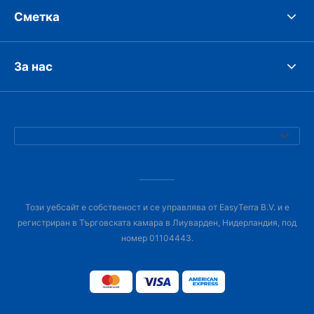
Сметка
За нас
Този уебсайт е собственост и се управлява от EasyTerra B.V. и е
регистриран в Търговската камара в Лиуварден, Нидерландия, под
номер 01104443.