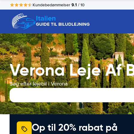
9.1
Kundebedømmelser
/ 10
Italien
GUIDE TIL BILUDLEJNING
Verona Leje Af B
Søg efter lejebil i Verona
Op til 20% rabat på