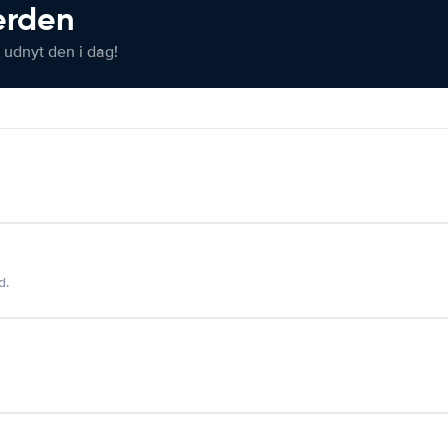
verden
 udnyt den i dag!
d.