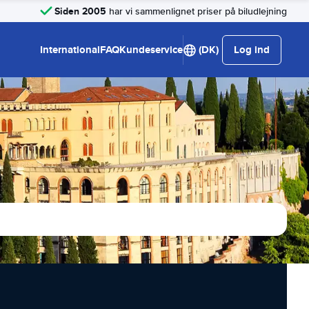
Siden 2005
har vi sammenlignet priser på biludlejning
International
FAQ
Kundeservice
(DK)
Log ind