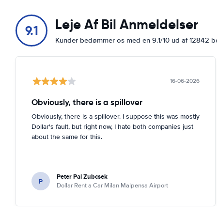
Vis på kort
Leje Af Bil Anmeldelser
Via Evangelista Torricelli, 6
9.1
Vis på kort
Kunder bedømmer os med en 9.1/10 ud af 12842 
Via Gianbattista Morgagni, 16
Vis på kort
16-06-2026
Via Giovanna Murari Brà, 35
Vis på kort
Obviously, there is a spillover
Viale Andrea Palladio, 9
Obviously, there is a spillover. I suppose this was mostly
Vis på kort
Dollar's fault, but right now, I hate both companies just
about the same for this.
Viale del Lavoro, 27a
Vis på kort
Peter Pal Zubcsek
P
Dollar Rent a Car Milan Malpensa Airport