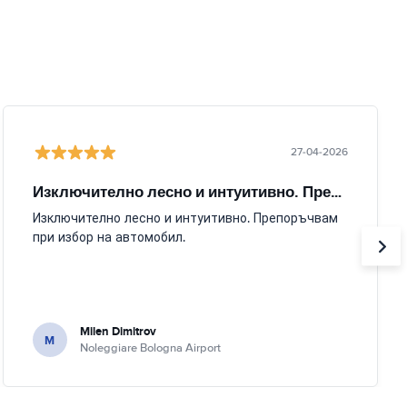
27-04-2026
Изключително лесно и интуитивно. Препоръчвам
Изключително лесно и интуитивно. Препоръчвам
при избор на автомобил.
Milen Dimitrov
M
Noleggiare Bologna Airport