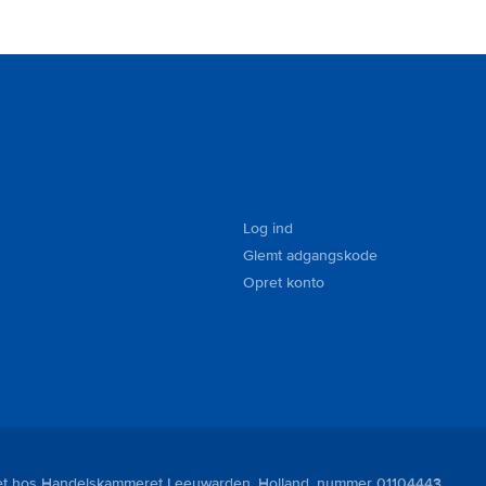
Log ind
Glemt adgangskode
Opret konto
reret hos Handelskammeret Leeuwarden, Holland, nummer 01104443