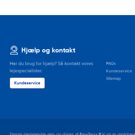
Hjælp og kontakt
Har du brug for hjælp? Så kontakt vores
FAQs
lejespecialister.
Kundeservice
Sitemap
Kundeservice
Denne hjemmeside ejes og drives af EasyTerra B.V. og er regist