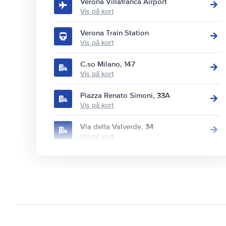
Verona Villafranca Airport
Vis på kort
Verona Train Station
Vis på kort
C.so Milano, 147
Vis på kort
Piazza Renato Simoni, 33A
Vis på kort
Via della Valverde, 34
Vis på kort
Via della Valverde, 73b
Vis på kort
Via Evangelista Torricelli, 27
Vis på kort
Via Evangelista Torricelli, 52