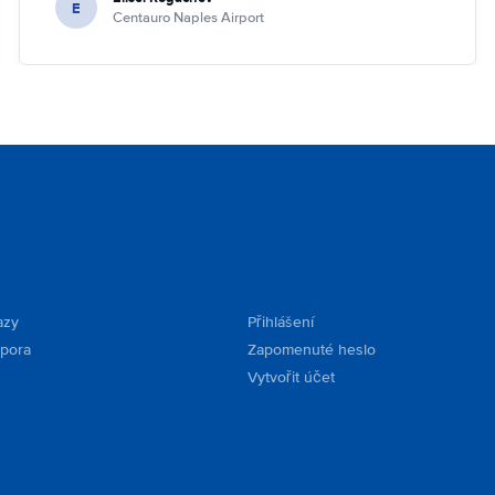
E
Centauro Naples Airport
azy
Přihlášení
dpora
Zapomenuté heslo
Vytvořit účet