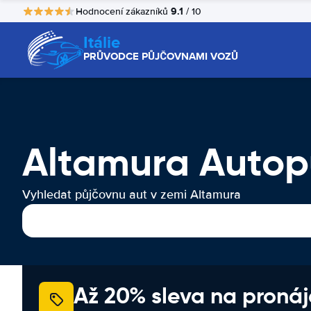
9.1
Hodnocení zákazníků
/ 10
Itálie
PRŮVODCE PŮJČOVNAMI VOZŮ
Altamura Autop
Vyhledat půjčovnu aut v zemi Altamura
Až 20% sleva na proná