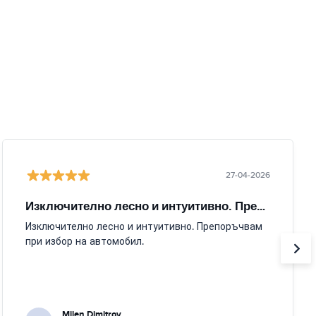
27-04-2026
Изключително лесно и интуитивно. Препоръчвам
Изключително лесно и интуитивно. Препоръчвам
при избор на автомобил.
Milen Dimitrov