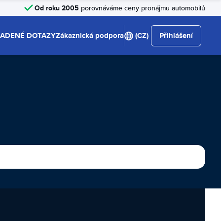
Od roku 2005
porovnáváme ceny pronájmu automobilů
LADENÉ DOTAZY
Zákaznická podpora
(CZ)
Přihlášení