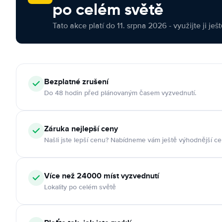
po celém světě
Tato akce platí do 11. srpna 2026 - využijte ji ješ
Bezplatné zrušení
Do 48 hodin před plánovaným časem vyzvednutí.
Záruka nejlepší ceny
Našli jste lepší cenu? Nabídneme vám ještě výhodnější ce
Více než 24000 míst vyzvednutí
Lokality po celém světě