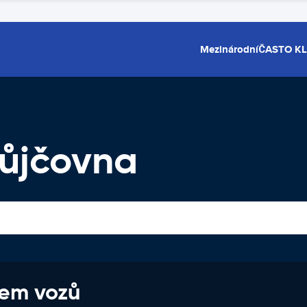
Mezinárodní
ČASTO K
ůjčovna
jem vozů