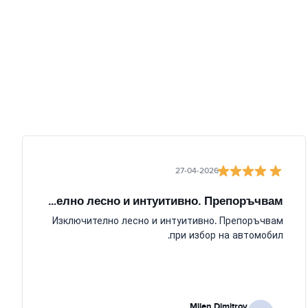
27-04-2026
Изключително лесно и интуитивно. Препоръчвам
Изключително лесно и интуитивно. Препоръчвам
при избор на автомобил.
Milen Dimitrov