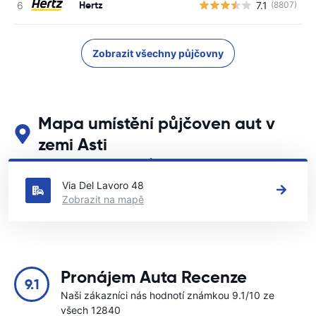
Hertz
7.1
(8807)
Zobrazit všechny půjčovny
Mapa umístění půjčoven aut v
zemi Asti
Podívejte se na naše hlavní půjčovny aut v zemi Asti
Via Del Lavoro 48
Zobrazit na mapě
Pronájem Auta Recenze
9.1
Naši zákazníci nás hodnotí známkou 9.1/10 ze
všech 12840