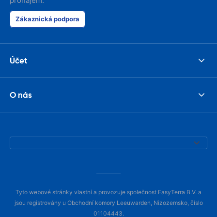
pronájem.
Zákaznická podpora
Účet
O nás
Tyto webové stránky vlastní a provozuje společnost EasyTerra B.V. a
jsou registrovány u Obchodní komory Leeuwarden, Nizozemsko, číslo
01104443.