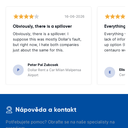
16-06-2026
Obviously, there is a spillover
Everything 
Obviously, there is a spillover. I
Everything w
suppose this was mostly Dollar's fault,
lack of infor
but right now, I hate both companies
up option (I 
just about the same for this.
centauro web
Peter Pal Zubcsek
Elise
P
Dollar Rent a Car Milan Malpensa
E
Centa
Airport
Nápověda a kontakt
Potřebujete pomoc? Obraťte se na naše specialisty na