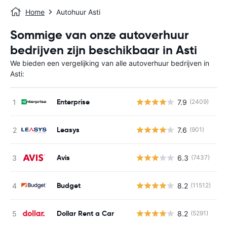
Home
Autohuur Asti
Sommige van onze autoverhuur
bedrijven zijn beschikbaar in Asti
We bieden een vergelijking van alle autoverhuur bedrijven in
Asti:
Enterprise
7.9
(2409)
G
Leasys
7.6
(901)
G
Avis
6.3
(7437)
G
Budget
8.2
(11512)
G
Dollar Rent a Car
8.2
(5291)
G