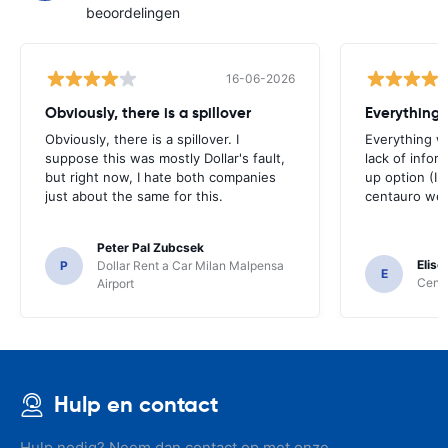
beoordelingen
16-06-2026
Obviously, there is a spillover
Everything 
Obviously, there is a spillover. I
Everything w
suppose this was mostly Dollar's fault,
lack of infor
but right now, I hate both companies
up option (I 
just about the same for this.
centauro web
Peter Pal Zubcsek
Elise
P
Dollar Rent a Car Milan Malpensa
E
Centa
Airport
Hulp en contact
Hulp nodig? Neem dan contact op met onze