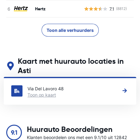
Hertz
7.1
(8812)
G
Toon alle verhuurders
Kaart met huurauto locaties in
Asti
Zie onze belangrijkste autoverhuur locaties in Asti
Via Del Lavoro 48
Toon op kaart
Huurauto Beoordelingen
9.1
Klanten beoordelen ons met een 9.1/10 uit 12842