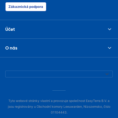
Zákaznická podpora
Účet
O nás
Tyto webové stránky vlastní a provozuje společnost EasyTerra B.V. a
jsou registrovány u Obchodní komory Leeuwarden, Nizozemsko, číslo
01104443.