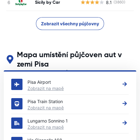
Sicily by Car
8.1
(3860)
Zobrazit všechny půjčovny
Mapa umístění půjčoven aut v
zemi Pisa
Podívejte se na naše hlavní půjčovny aut v zemi Pisa
Pisa Airport
Zobrazit na mapě
Pisa Train Station
Zobrazit na mapě
Lungarno Sonnino 1
Zobrazit na mapě