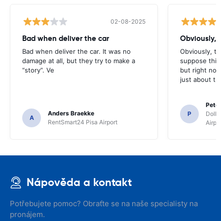
02-08-2025
Bad when deliver the car
Obviously, t
Bad when deliver the car. It was no
Obviously, the
damage at all, but they try to make a
suppose this 
“story”. Ve
but right no
just about th
Pete
Anders Braekke
P
Dolla
A
RentSmart24 Pisa Airport
Airpo
Nápověda a kontakt
Potřebujete pomoc? Obraťte se na naše specialisty na
pronájem.