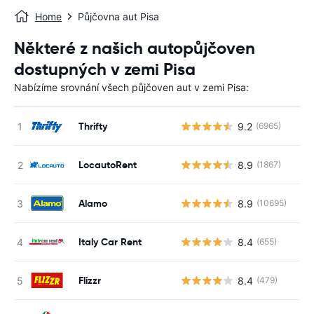
Home
Půjčovna aut Pisa
Některé z našich autopůjčoven
dostupných v zemi Pisa
Nabízíme srovnání všech půjčoven aut v zemi Pisa:
Thrifty
9.2
(6965)
LocautoRent
8.9
(1867)
Alamo
8.9
(10695)
Italy Car Rent
8.4
(655)
Flizzr
8.4
(479)