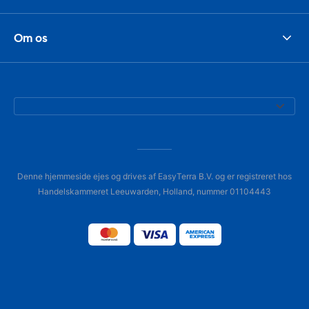
Om os
Denne hjemmeside ejes og drives af EasyTerra B.V. og er registreret hos
Handelskammeret Leeuwarden, Holland, nummer 01104443