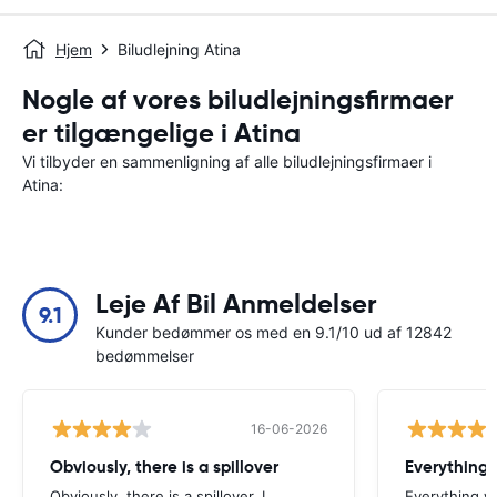
Hjem
Biludlejning Atina
Nogle af vores biludlejningsfirmaer
er tilgængelige i Atina
Vi tilbyder en sammenligning af alle biludlejningsfirmaer i
Atina:
Leje Af Bil Anmeldelser
9.1
Kunder bedømmer os med en 9.1/10 ud af 12842
bedømmelser
16-06-2026
Obviously, there is a spillover
Everything 
Obviously, there is a spillover. I
Everything w