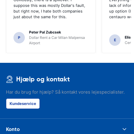
suppose this was mostly Dollar's fault,
lack of infor
but right now, I hate both companies
up option (I 
just about the same for this.
centauro web
Peter Pal Zubcsek
Elise
P
Dollar Rent a Car Milan Malpensa
E
Centa
Airport
Hjælp og kontakt
Har du brug for hjælp? Så kontakt vores lejespecialister.
Kundeservice
Konto