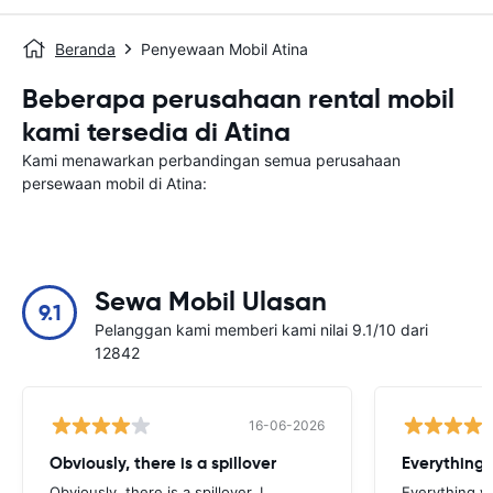
Beranda
Penyewaan Mobil Atina
Beberapa perusahaan rental mobil
kami tersedia di Atina
Kami menawarkan perbandingan semua perusahaan
persewaan mobil di Atina:
Sewa Mobil Ulasan
9.1
Pelanggan kami memberi kami nilai 9.1/10 dari
12842
16-06-2026
Obviously, there is a spillover
Everything 
Obviously, there is a spillover. I
Everything w