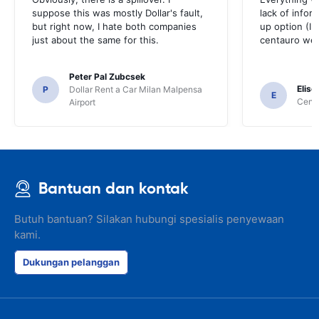
suppose this was mostly Dollar's fault,
lack of infor
but right now, I hate both companies
up option (I 
just about the same for this.
centauro web
Peter Pal Zubcsek
Elise
P
Dollar Rent a Car Milan Malpensa
E
Centa
Airport
Bantuan dan kontak
Butuh bantuan? Silakan hubungi spesialis penyewaan
kami.
Dukungan pelanggan