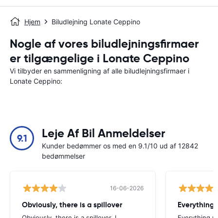
Hjem
Biludlejning Lonate Ceppino
Nogle af vores biludlejningsfirmaer
er tilgængelige i Lonate Ceppino
Vi tilbyder en sammenligning af alle biludlejningsfirmaer i
Lonate Ceppino:
Leje Af Bil Anmeldelser
9.1
Kunder bedømmer os med en 9.1/10 ud af 12842
bedømmelser
16-06-2026
Obviously, there is a spillover
Everything 
Obviously, there is a spillover. I
Everything w