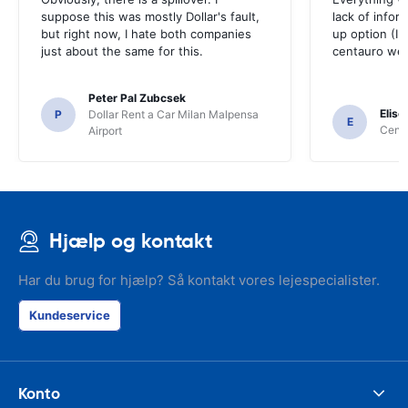
suppose this was mostly Dollar's fault,
lack of infor
but right now, I hate both companies
up option (I 
just about the same for this.
centauro web
Peter Pal Zubcsek
Elise
P
Dollar Rent a Car Milan Malpensa
E
Centa
Airport
Hjælp og kontakt
Har du brug for hjælp? Så kontakt vores lejespecialister.
Kundeservice
Konto