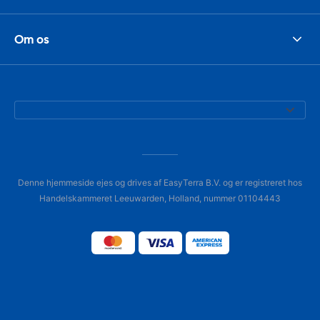
Om os
Denne hjemmeside ejes og drives af EasyTerra B.V. og er registreret hos
Handelskammeret Leeuwarden, Holland, nummer 01104443