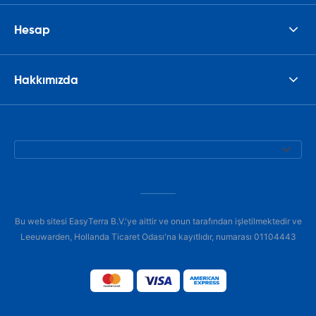
Hesap
Hakkımızda
Bu web sitesi EasyTerra B.V.'ye aittir ve onun tarafından işletilmektedir ve
Leeuwarden, Hollanda Ticaret Odası'na kayıtlıdır, numarası 01104443