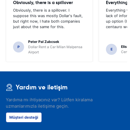
Obviously, there is a spillover
Everything 
Obviously, there is a spillover. I
Everything w
suppose this was mostly Dollar's fault,
lack of infor
but right now, I hate both companies
up option (I 
just about the same for this.
centauro web
Peter Pal Zubcsek
Elise
P
Dollar Rent a Car Milan Malpensa
E
Centa
Airport
Yardım ve iletişim
Yardıma mı ihtiyacınız var? Lütfen kiralama
uzmanlarımızla iletişime geçin.
Müşteri desteği