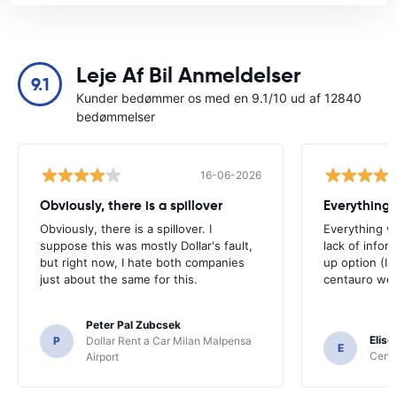
Leje Af Bil Anmeldelser
9.1
Kunder bedømmer os med en 9.1/10 ud af 12840
bedømmelser
16-06-2026
Obviously, there is a spillover
Everything 
Obviously, there is a spillover. I
Everything w
suppose this was mostly Dollar's fault,
lack of infor
but right now, I hate both companies
up option (I 
just about the same for this.
centauro web
Peter Pal Zubcsek
Elise
P
Dollar Rent a Car Milan Malpensa
E
Centa
Airport