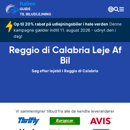
Italien
GUIDE
TIL BILUDLEJNING
Op til 20% rabat på udlejningsbiler i hele verden
Denne
kampagne gælder indtil 11. august 2026 - udnyt den i
dag!
Reggio di Calabria Leje Af
Bil
Søg efter lejebil i Reggio di Calabria
Vi sammenligner tilbud fra alle de kendte leverandører