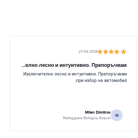
27-04-2026
Изключително лесно и интуитивно. Препоръчвам
Изключително лесно и интуитивно. Препоръчвам
при избор на автомобил.
Milen Dimitrov
M
Noleggiare Bologna Airport