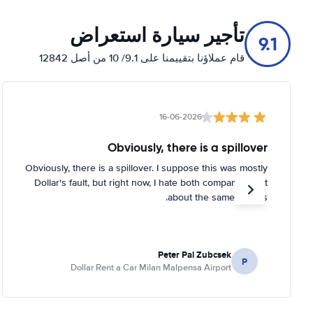
تأجير سيارة استعراض
9.1
قام عملاؤنا بتقييمنا على 9.1/ 10 من أصل 12842
16-06-2026
Obviously, there is a spillover
Obviously, there is a spillover. I suppose this was mostly
Dollar's fault, but right now, I hate both companies just
about the same for this.
Peter Pal Zubcsek
P
Dollar Rent a Car Milan Malpensa Airport