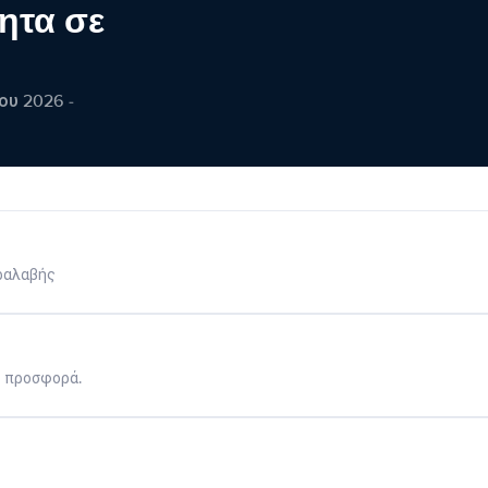
ητα σε
ου 2026 -
ραλαβής
η προσφορά.