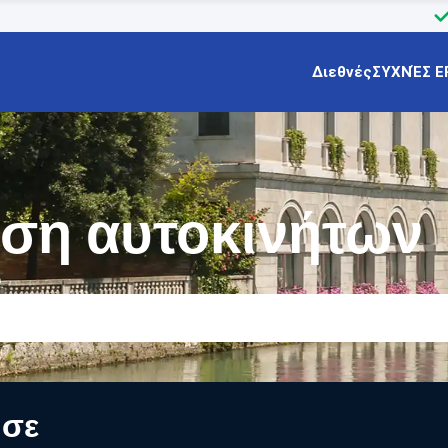
Διεθνές
ΣΥΧΝΈΣ Ε
αση αυτοκινήτων
ο
 σε