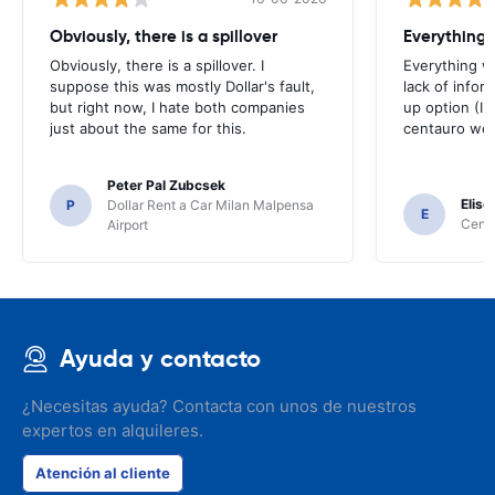
Obviously, there is a spillover
Everything 
Obviously, there is a spillover. I
Everything w
suppose this was mostly Dollar's fault,
lack of infor
but right now, I hate both companies
up option (I 
just about the same for this.
centauro web
Peter Pal Zubcsek
Elise
P
Dollar Rent a Car Milan Malpensa
E
Centa
Airport
Ayuda y contacto
¿Necesitas ayuda? Contacta con unos de nuestros
expertos en alquileres.
Atención al cliente