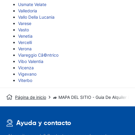
Usmate Velate
Valledoria
Vallo Della Lucania
Varese
Vasto
Venetia
Vercelli
Verona
Viareggio Cã©ntrico
Vibo Valentia
Vicenza
Vigevano
Viterbo
Página de inicio
🚙 MAPA DEL SITIO - Guia De Alquiler De
Ayuda y contacto