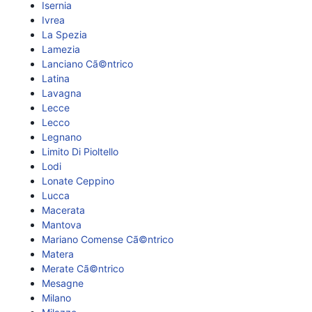
Isernia
Ivrea
La Spezia
Lamezia
Lanciano Cã©ntrico
Latina
Lavagna
Lecce
Lecco
Legnano
Limito Di Pioltello
Lodi
Lonate Ceppino
Lucca
Macerata
Mantova
Mariano Comense Cã©ntrico
Matera
Merate Cã©ntrico
Mesagne
Milano