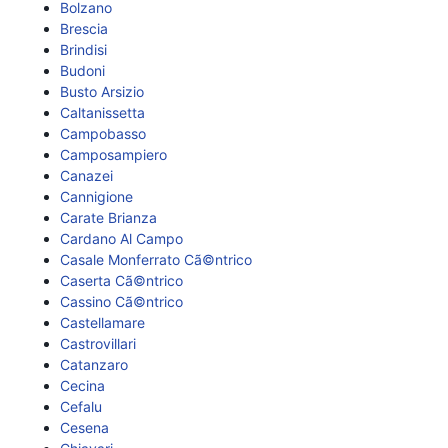
Bolzano
Brescia
Brindisi
Budoni
Busto Arsizio
Caltanissetta
Campobasso
Camposampiero
Canazei
Cannigione
Carate Brianza
Cardano Al Campo
Casale Monferrato Cã©ntrico
Caserta Cã©ntrico
Cassino Cã©ntrico
Castellamare
Castrovillari
Catanzaro
Cecina
Cefalu
Cesena