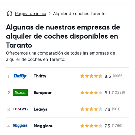
Página de inicio
Alquiler de coches Tarento
Algunas de nuestras empresas de
alquiler de coches disponibles en
Taranto
Ofrecemos una comparación de todas las empresas de
alquiler de coches en Taranto:
Thrifty
8.5
(6965)
N
Europcar
8.1
(10239)
N
Leasys
7.6
(901)
N
Maggiore
7.5
(1766)
N