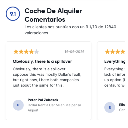
Coche De Alquiler
9.1
Comentarios
Los clientes nos puntúan con un 9.1/10 de 12840
valoraciones
16-06-2026
Obviously, there is a spillover
Everything 
Obviously, there is a spillover. I
Everything w
suppose this was mostly Dollar's fault,
lack of infor
but right now, I hate both companies
up option (I 
just about the same for this.
centauro web
Peter Pal Zubcsek
Elise
P
Dollar Rent a Car Milan Malpensa
E
Centa
Airport