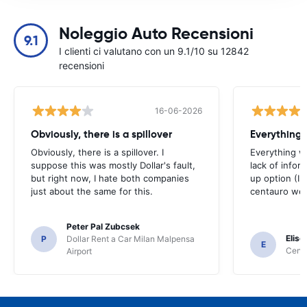
Noleggio Auto Recensioni
9.1
I clienti ci valutano con un 9.1/10 su 12842
recensioni
16-06-2026
Obviously, there is a spillover
Everything 
Obviously, there is a spillover. I
Everything w
suppose this was mostly Dollar's fault,
lack of infor
but right now, I hate both companies
up option (I 
just about the same for this.
centauro web
Peter Pal Zubcsek
Elise
P
Dollar Rent a Car Milan Malpensa
E
Centa
Airport