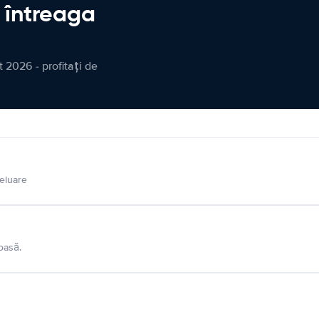
n întreaga
 2026 - profitați de
eluare
oasă.