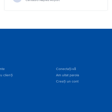
Centauro Naples Airport
ente
Conectați-vă
u clienți
Am uitat parola
Creați un cont