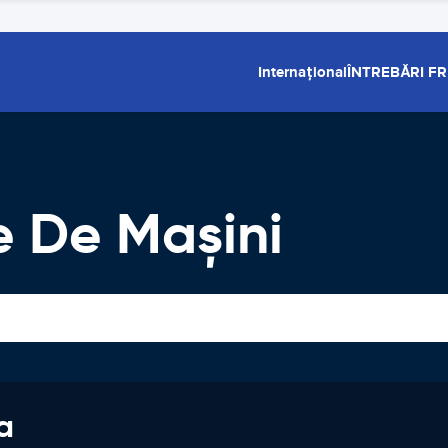
Internațional
ÎNTREBĂRI F
e De Maşini
a