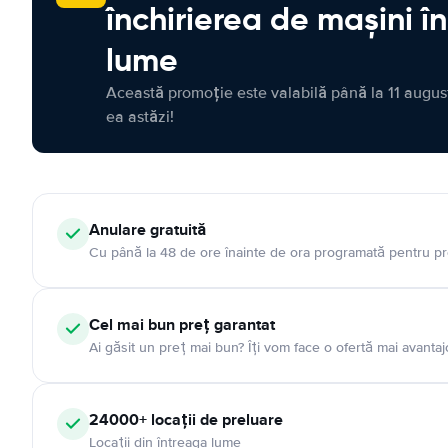
închirierea de mașini î
lume
Această promoție este valabilă până la 11 august
ea astăzi!
Anulare gratuită
Cu până la 48 de ore înainte de ora programată pentru pr
Cel mai bun preț garantat
Ai găsit un preț mai bun? Îți vom face o ofertă mai avantaj
24000+ locații de preluare
Locații din întreaga lume