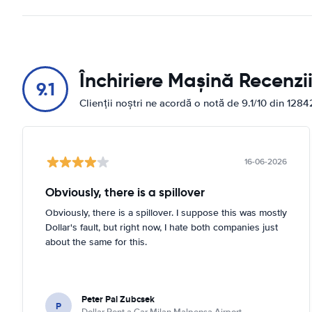
Închiriere Mașină Recenzi
9.1
Clienții noștri ne acordă o notă de 9.1/10 din 1284
16-06-2026
Obviously, there is a spillover
Obviously, there is a spillover. I suppose this was mostly
Dollar's fault, but right now, I hate both companies just
about the same for this.
Peter Pal Zubcsek
P