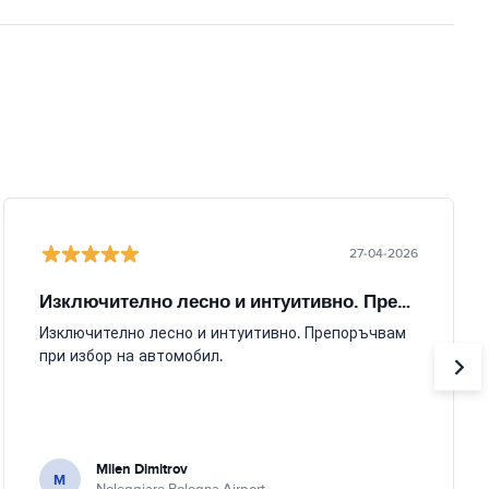
27-04-2026
Изключително лесно и интуитивно. Препоръчвам
Изключително лесно и интуитивно. Препоръчвам
при избор на автомобил.
Milen Dimitrov
M