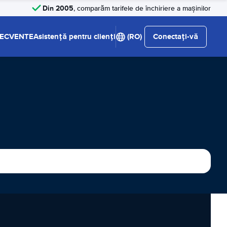
Din 2005
, comparăm tarifele de închiriere a mașinilor
RECVENTE
Asistență pentru clienți
(RO)
Conectați-vă