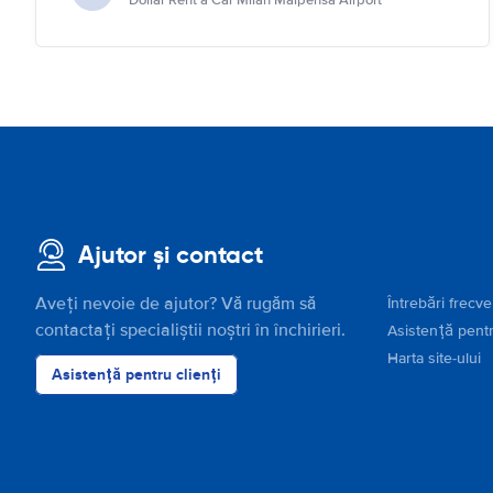
Dollar Rent a Car Milan Malpensa Airport
Ajutor și contact
Aveți nevoie de ajutor? Vă rugăm să
Întrebări frecv
contactați specialiștii noștri în închirieri.
Asistență pentr
Harta site-ului
Asistență pentru clienți