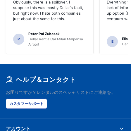
Obviously, there is a spillover. I
Everything w
suppose this was mostly Dollar's fault,
lack of infor
but right now, I hate both companies
up option (I 
just about the same for this.
centauro web
Peter Pal Zubcsek
Elise
P
Dollar Rent a Car Milan Malpensa
E
Centa
Airport
ヘルプ＆コンタクト
お困りですか？レンタルのスペシャリストにご連絡を。
カスタマーサポート
アカウント