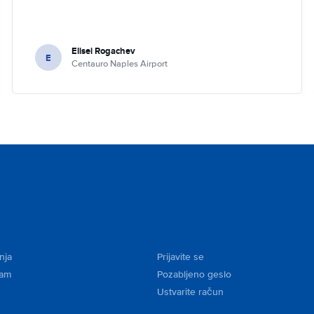
Elisei Rogachev
E
Centauro Naples Airport
nja
Prijavite se
kam
Pozabljeno geslo
Ustvarite račun