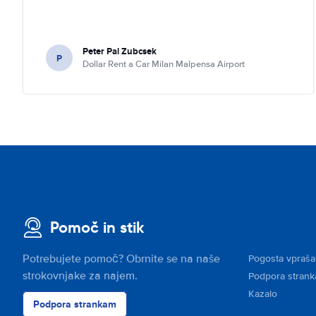
Peter Pal Zubcsek
P
Dollar Rent a Car Milan Malpensa Airport
Pomoč in stik
Potrebujete pomoč? Obrnite se na naše
Pogosta vpraša
strokovnjake za najem.
Podpora stran
Kazalo
Podpora strankam