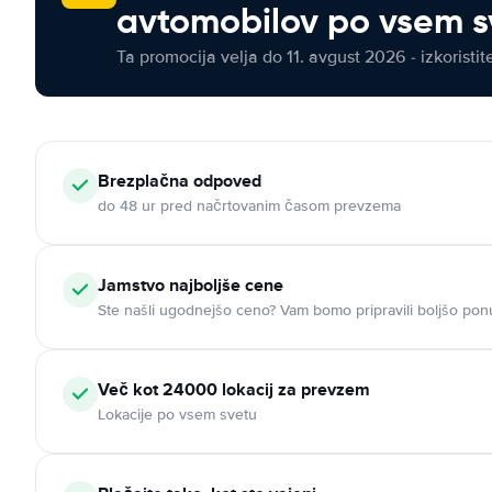
avtomobilov po vsem s
Ta promocija velja do 11. avgust 2026 - izkoristit
Brezplačna odpoved
do 48 ur pred načrtovanim časom prevzema
Jamstvo najboljše cene
Ste našli ugodnejšo ceno? Vam bomo pripravili boljšo pon
Več kot 24000 lokacij za prevzem
Lokacije po vsem svetu