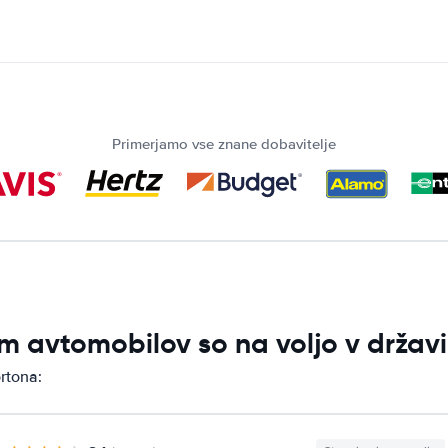
Primerjamo vse znane dobavitelje
m avtomobilov so na voljo v držav
rtona: