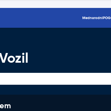
Mednarodni
POG
Vozil
jem