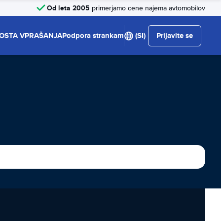
Od leta 2005
primerjamo cene najema avtomobilov
OSTA VPRAŠANJA
Podpora strankam
(SI)
Prijavite se