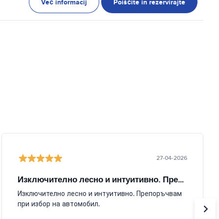
Več informacij
Poiščite in rezervirajte
27-04-2026
Изключително лесно и интуитивно. Препоръчвам
Изключително лесно и интуитивно. Препоръчвам
при избор на автомобил.