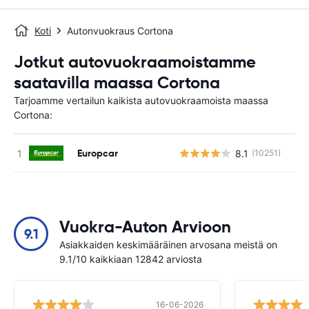
Koti
Autonvuokraus Cortona
Jotkut autovuokraamoistamme
saatavilla maassa Cortona
Tarjoamme vertailun kaikista autovuokraamoista maassa
Cortona:
Europcar
8.1
(10251)
Ei
Vuokra-Auton Arvioon
9.1
Asiakkaiden keskimääräinen arvosana meistä on
9.1/10 kaikkiaan 12842 arviosta
16-06-2026