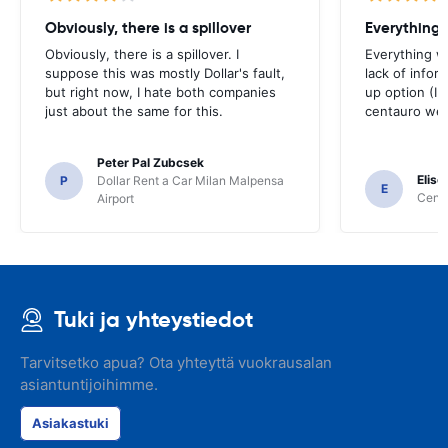
Obviously, there is a spillover
Everything 
Obviously, there is a spillover. I
Everything w
suppose this was mostly Dollar's fault,
lack of infor
but right now, I hate both companies
up option (I 
just about the same for this.
centauro web
Peter Pal Zubcsek
Elise
P
Dollar Rent a Car Milan Malpensa
E
Centa
Airport
Tuki ja yhteystiedot
Tarvitsetko apua? Ota yhteyttä vuokrausalan
asiantuntijoihimme.
Asiakastuki