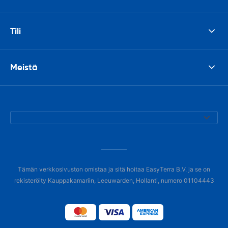
Tili
Meistä
Tämän verkkosivuston omistaa ja sitä hoitaa EasyTerra B.V. ja se on
rekisteröity Kauppakamariin, Leeuwarden, Hollanti, numero 01104443