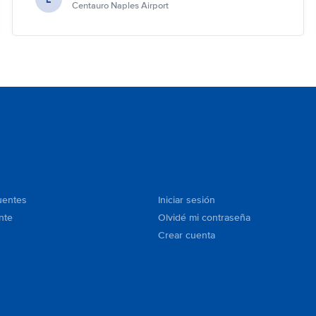
Centauro Naples Airport
uentes
Iniciar sesión
nte
Olvidé mi contraseña
Crear cuenta