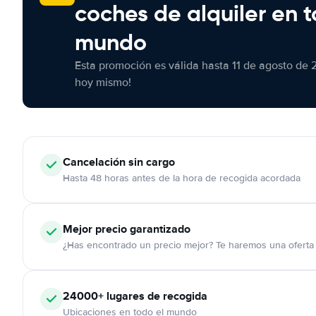
coches de alquiler en t
mundo
Esta promoción es válida hasta 11 de agosto de 
hoy mismo!
Cancelación
sin cargo
Hasta 48 horas antes de la hora de recogida acordada
Mejor precio garantizado
¿Has encontrado un precio mejor? Te haremos una oferta 
24000+
lugares de recogida
Ubicaciones en todo el mundo