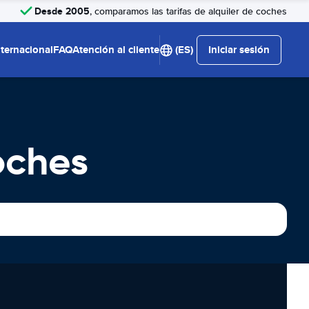
Desde 2005
, comparamos las tarifas de alquiler de coches
nternacional
FAQ
Atención al cliente
(ES)
Iniciar sesión
oches