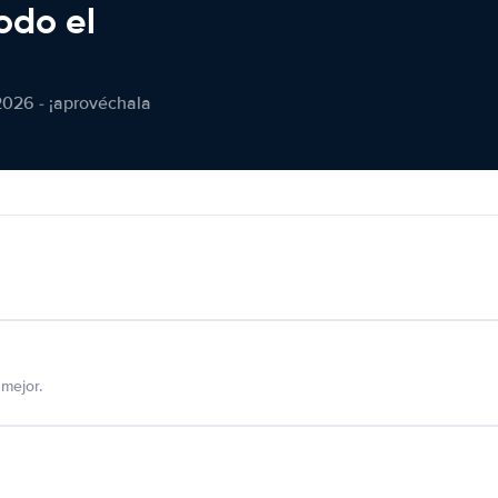
odo el
2026 - ¡aprovéchala
mejor.