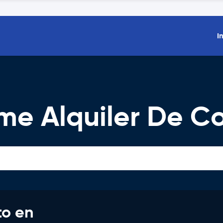
I
me Alquiler De C
to en