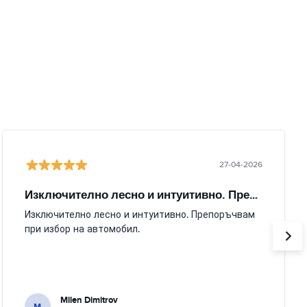
27-04-2026
Изключително лесно и интуитивно. Препоръчвам
Изключително лесно и интуитивно. Препоръчвам
при избор на автомобил.
Milen Dimitrov
M