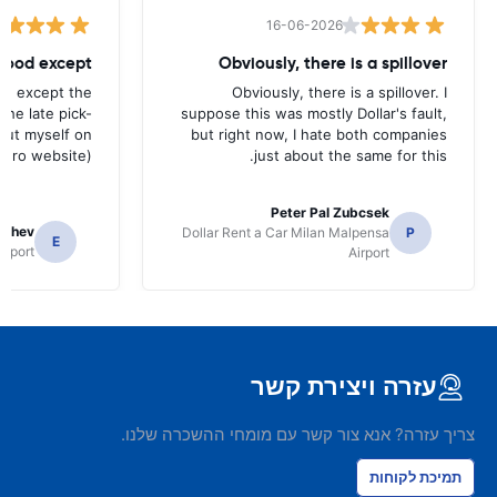
16-06-2026
 good except
Obviously, there is a spillover
od except the
Obviously, there is a spillover. I
the late pick-
suppose this was mostly Dollar's fault,
 out myself on
but right now, I hate both companies
uro website).
just about the same for this.
Peter Pal Zubcsek
gachev
Dollar Rent a Car Milan Malpensa
P
E
irport
Airport
עזרה ויצירת קשר
צריך עזרה? אנא צור קשר עם מומחי ההשכרה שלנו.
תמיכת לקוחות