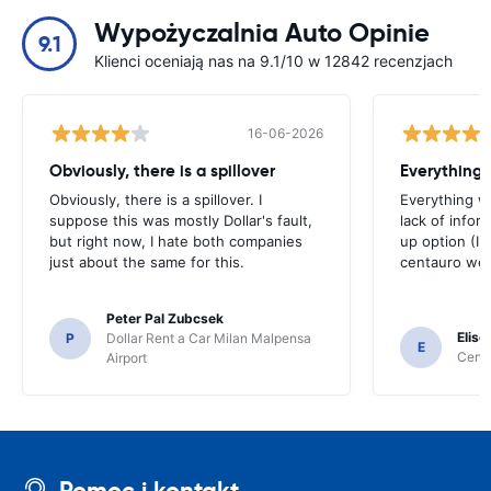
Wypożyczalnia Auto Opinie
9.1
Klienci oceniają nas na 9.1/10 w 12842 recenzjach
16-06-2026
Obviously, there is a spillover
Everything 
Obviously, there is a spillover. I
Everything w
suppose this was mostly Dollar's fault,
lack of infor
but right now, I hate both companies
up option (I 
just about the same for this.
centauro web
Peter Pal Zubcsek
Elise
P
Dollar Rent a Car Milan Malpensa
E
Centa
Airport
Pomoc i kontakt