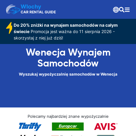
Wlochy
CAR RENTAL GUIDE
Do 20% zniżki na wynajem samochodów na całym
świecie
Promocja jest ważna do 11 sierpnia 2026 -
skorzystaj z niej już dziś!
Wenecja Wynajem
Samochodów
Wyszukaj wypożyczalnię samochodów w Wenecja
Polecamy najbardziej znane wypożyczalnie