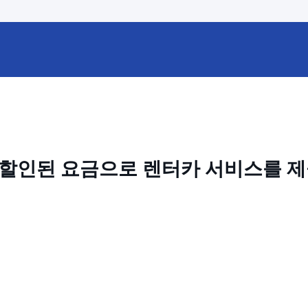
 할인된 요금으로 렌터카 서비스를 