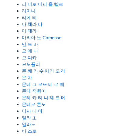
리 미토 디피 올 텔로
리미니
리에 티
마 체라 타
마 테라
마리아 노 Comense
만 토 바
모 데 나
모 디카
모노폴리
몬 쎄 라 수 페리 오 레
몬 차
몬테 그 로또 테 르 메
몬테 직원이
몬테 카 티 니 테 르 메
몬테로 톤도
미사 니 아
밀라 초
밀라노
바 스토