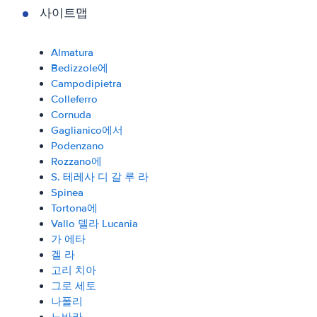
사이트맵
Almatura
Bedizzole에
Campodipietra
Colleferro
Cornuda
Gaglianico에서
Podenzano
Rozzano에
S. 테레사 디 갈 루 라
Spinea
Tortona에
Vallo 델라 Lucania
가 에타
겔 라
고리 치아
그로 세토
나폴리