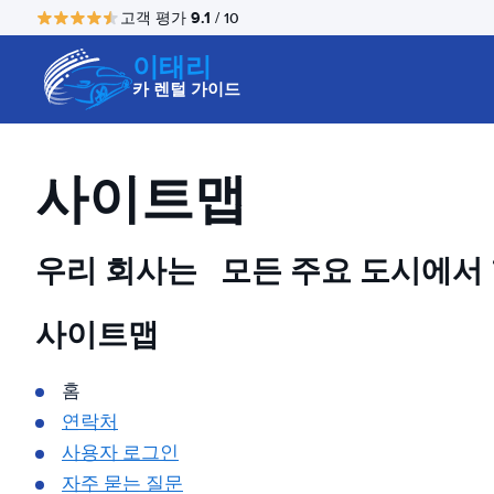
9.1
고객 평가
/ 10
이태리
카 렌털 가이드
사이트맵
우리 회사는
모든 주요 도시에서
사이트맵
홈
연락처
사용자 로그인
자주 묻는 질문