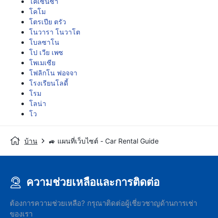
โคเซนซา
โคโม
โตรเปีย ตรัว
โนวารา โนวาโต
โบลซาโน
โป เวีย เพซ
โพเมเซีย
โฟลิกโน ฟอจจา
โรงเรียนโลดี้
โรม
โลน่า
โว
บ้าน
🚙 แผนที่เว็บไซต์ - Car Rental Guide
ความช่วยเหลือและการติดต่อ
ต้องการความช่วยเหลือ? กรุณาติดต่อผู้เชี่ยวชาญด้านการเช่า
ของเรา