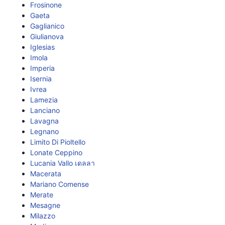
Frosinone
Gaeta
Gaglianico
Giulianova
Iglesias
Imola
Imperia
Isernia
Ivrea
Lamezia
Lanciano
Lavagna
Legnano
Limito Di Pioltello
Lonate Ceppino
Lucania Vallo เดลลา
Macerata
Mariano Comense
Merate
Mesagne
Milazzo