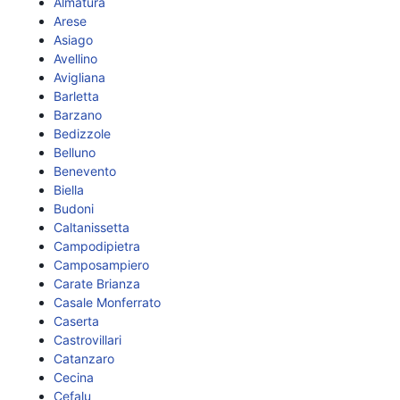
Almatura
Arese
Asiago
Avellino
Avigliana
Barletta
Barzano
Bedizzole
Belluno
Benevento
Biella
Budoni
Caltanissetta
Campodipietra
Camposampiero
Carate Brianza
Casale Monferrato
Caserta
Castrovillari
Catanzaro
Cecina
Cefalu