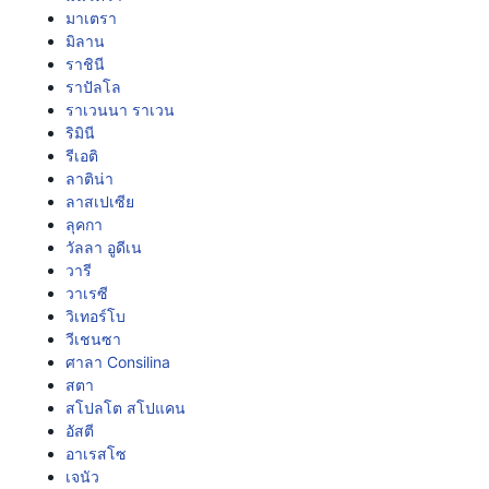
มาเตรา
มิลาน
ราชินี
ราปัลโล
ราเวนนา ราเวน
ริมินี
รีเอติ
ลาติน่า
ลาสเปเซีย
ลุคกา
วัลลา อูดีเน
วารี
วาเรซี
วิเทอร์โบ
วีเชนซา
ศาลา Consilina
สตา
สโปลโต สโปแคน
อัสตี
อาเรสโซ
เจนัว