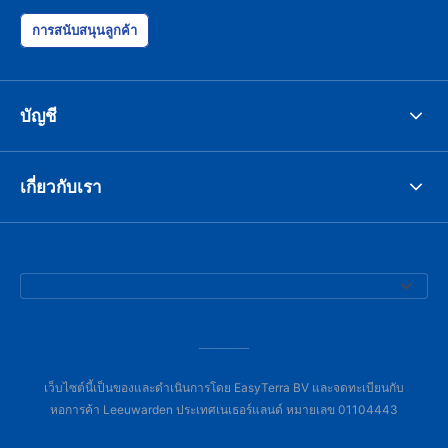
การสนับสนุนลูกค้า
บัญชี
เกี่ยวกับเรา
เว็บไซต์นี้เป็นของและดำเนินการโดย EasyTerra BV และจดทะเบียนกับ
หอการค้า Leeuwarden ประเทศเนเธอร์แลนด์ หมายเลข 01104443