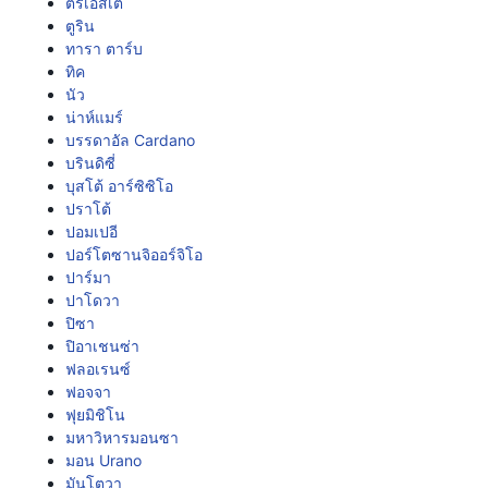
ตรีเอสเต
ตูริน
ทารา ตาร์บ
ทิค
นัว
น่าห์แมร์
บรรดาอัล Cardano
บรินดิซี่
บุสโต้ อาร์ซิซิโอ
ปราโต้
ปอมเปอี
ปอร์โตซานจิออร์จิโอ
ปาร์มา
ปาโดวา
ปิซา
ปิอาเชนซ่า
ฟลอเรนซ์
ฟอจจา
ฟุยมิชิโน
มหาวิหารมอนซา
มอน Urano
มันโตวา