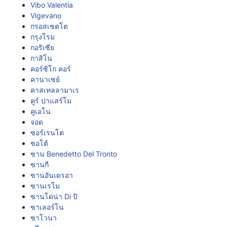
Vibo Valentia
Vigevano
กรอสเซตโต
กรุงโรม
กอริเซีย
กาสิโน
คอร์ซิโก คอร์
คานาเซย์
คาสเทลลามาเร
คูร์ ปาแลร์โม
คูเอโน
จอด
ซอร์เรนโต
ซอโต้
ซาน Benedetto Del Tronto
ซานกี
ซานอันเดรอา
ซานเรโม
ซานโดน่า Di ปิ
ซาเลอร์โน
ซาโวนา