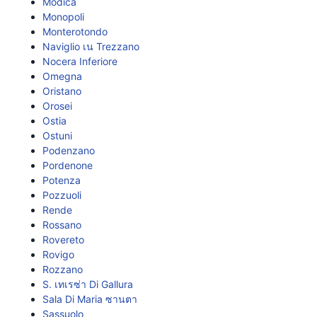
Modica
Monopoli
Monterotondo
Naviglio เน Trezzano
Nocera Inferiore
Omegna
Oristano
Orosei
Ostia
Ostuni
Podenzano
Pordenone
Potenza
Pozzuoli
Rende
Rossano
Rovereto
Rovigo
Rozzano
S. เทเรซ่า Di Gallura
Sala Di Maria ซานตา
Sassuolo