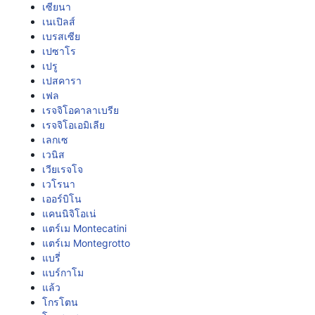
เซียนา
เนเปิลส์
เบรสเซีย
เปซาโร
เปรู
เปสคารา
เฟล
เรจจิโอคาลาเบรีย
เรจจิโอเอมิเลีย
เลกเซ
เวนิส
เวียเรจโจ
เวโรนา
เออร์บิโน
แคนนิจิโอเน่
แตร์เม Montecatini
แตร์เม Montegrotto
แบรี่
แบร์กาโม
แล้ว
โกรโตน