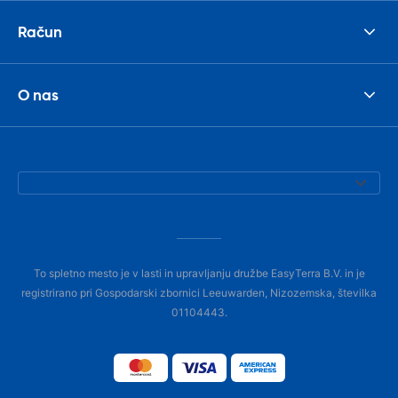
Račun
O nas
To spletno mesto je v lasti in upravljanju družbe EasyTerra B.V. in je
registrirano pri Gospodarski zbornici Leeuwarden, Nizozemska, številka
01104443.