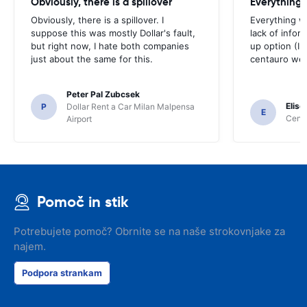
Obviously, there is a spillover
Everything 
Obviously, there is a spillover. I
Everything w
suppose this was mostly Dollar's fault,
lack of infor
but right now, I hate both companies
up option (I 
just about the same for this.
centauro web
Peter Pal Zubcsek
Elise
P
Dollar Rent a Car Milan Malpensa
E
Centa
Airport
Pomoč in stik
Potrebujete pomoč? Obrnite se na naše strokovnjake za
najem.
Podpora strankam