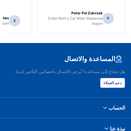
Peter Pal Zubcsek
gachev
Dollar Rent a Car Milan Malpensa
P
E
irport
Airport
المساعدة والاتصال
هل تحتاج إلى مساعدة؟ يُرجى الاتصال بأخصائيي التأجير لدينا.
دعم العملاء
الحساب
نبذة عنا